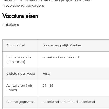
Herken jij je in deze functie of ben je tijdens het lezen
nieuwsgierig geworden?
Vacature eisen
onbekend
Functietitel
Maatschappelijk Werker
Indicatie salaris
onbekend – onbekend
(min – max]
Opleidingsniveau
HBO
Aantal uren (min
24 – 36
– max)
Contactgegevens
onbekend , onbekend onbekend