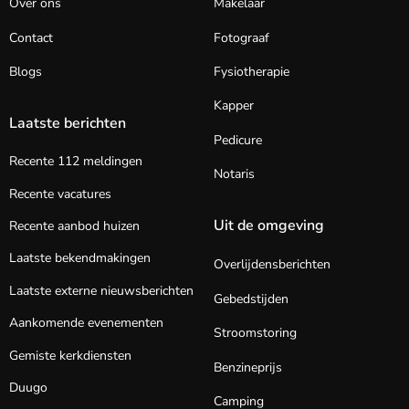
Over ons
Makelaar
Contact
Fotograaf
Blogs
Fysiotherapie
Kapper
Laatste berichten
Pedicure
Recente 112 meldingen
Notaris
Recente vacatures
Uit de omgeving
Recente aanbod huizen
Laatste bekendmakingen
Overlijdensberichten
Laatste externe nieuwsberichten
Gebedstijden
Aankomende evenementen
Stroomstoring
Gemiste kerkdiensten
Benzineprijs
Duugo
Camping