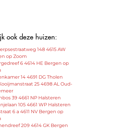
jk ook deze huizen:
erpsestraatweg 148 4615 AW
en op Zoom
rgedreef 6 4614 HE Bergen op
m
enkamer 14 4691 DG Tholen
Kooijmanstraat 25 4698 AL Oud-
emeer
nbos 39 4661 NP Halsteren
njelaan 105 4661 WP Halsteren
traat 6 a 4611 NV Bergen op
m
nendreef 209 4614 GK Bergen