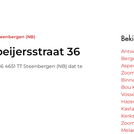
Steenbergen (NB)
Beki
eijersstraat 36
Antw
Berg
Aspe
t 36 4651 TT Steenbergen (NB) dat te
Zoo
Binn
Bou 
Voss
Haze
Kasta
eijersstraat 36
Kerks
Zoo
ion
Mela