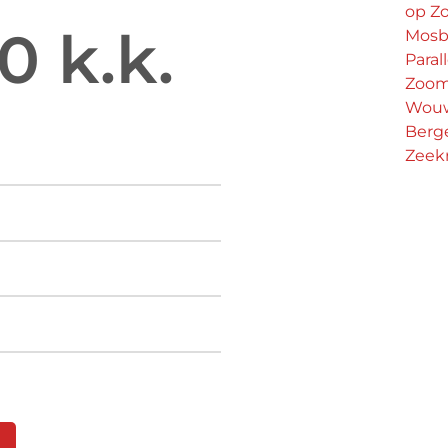
op Z
0 k.k.
Mosb
Paral
Zoo
Wouw
Berg
Zeek