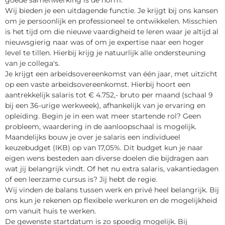
goede samenwerking is de norm.
Wij bieden je een uitdagende functie. Je krijgt bij ons kansen
om je persoonlijk en professioneel te ontwikkelen. Misschien
is het tijd om die nieuwe vaardigheid te leren waar je altijd al
nieuwsgierig naar was of om je expertise naar een hoger
level te tillen. Hierbij krijg je natuurlijk alle ondersteuning
van je collega's.
Je krijgt een arbeidsovereenkomst van één jaar, met uitzicht
op een vaste arbeidsovereenkomst. Hierbij hoort een
aantrekkelijk salaris tot € 4.752,- bruto per maand (schaal 9
bij een 36-urige werkweek), afhankelijk van je ervaring en
opleiding. Begin je in een wat meer startende rol? Geen
probleem, waardering in de aanloopschaal is mogelijk.
Maandelijks bouw je over je salaris een individueel
keuzebudget (IKB) op van 17,05%. Dit budget kun je naar
eigen wens besteden aan diverse doelen die bijdragen aan
wat jij belangrijk vindt. Of het nu extra salaris, vakantiedagen
of een leerzame cursus is? Jij hebt de regie.
Wij vinden de balans tussen werk en privé heel belangrijk. Bij
ons kun je rekenen op flexibele werkuren en de mogelijkheid
om vanuit huis te werken.
De gewenste startdatum is zo spoedig mogelijk. Bij