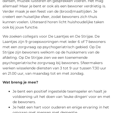
dansen, muziek luisteren en gesprekken voeren. Het mag
allemaal! Maar je bent er ook als een bewoner verdrietig is.
Verder maak je een feest van de (brood)maaltijden. Je
creëert een huiselijke sfeer, zodat bewoners zich thuis
kunnen voelen. Uiteraard horen licht huishoudelijke taken
ook bij jouw functie.
We zoeken collega's voor De Laantjes en De Strijpe. De
Laantjes zijn 9 groepswoningen met ieder 6 of 7 bewoners
met een zorgvraag op psychogeriatrisch gebied. Op De
Strijpe zijn bewoners welkom op de huiskamers van de
afdeling. Op De Strijpe zien we een toenemende
psychogeriatrische zorgvraag bij bewoners. Sfeermakers
werken wisselende diensten van 3 tot 9 uur tussen 7.30 uur
en 21.00 uur, van maandag tot en met zondag.
Wat breng je mee?
Je bent een positief ingestelde teamspeler en haalt je
voldoening uit het doen van 'leuke dingen' voor en met
de bewoners.
Je hebt een hart voor ouderen en enige ervaring in het
omgaan met mensen met dementie.