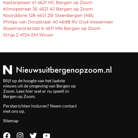
Kastanjelaan 41 4621 HC Bergen op Zoom
Klimopstraat 36 4621 AJ Bergen op Zoom
Noorddonk 128 4651 ZB Steenbergen (NB)
Philips van Dorpstraat 40 4698 RV Oud-Vossemeer
Rozemarijnstraat 6 4611 MN Bergen op Zoom
Strijp 2 4724 EM Wouw
Blijf op de hoogte van het laatste
nieuws uit de omgeving van Bergen op
Zoom. Lees hier wat er nu speelt in
Bergen op Zoom.
Persberichten insturen? Neem
contact
met ons op.
Sitemap