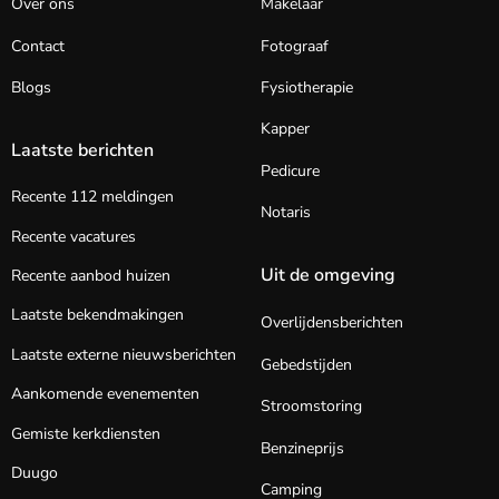
Over ons
Makelaar
Contact
Fotograaf
Blogs
Fysiotherapie
Kapper
Laatste berichten
Pedicure
Recente 112 meldingen
Notaris
Recente vacatures
Uit de omgeving
Recente aanbod huizen
Laatste bekendmakingen
Overlijdensberichten
Laatste externe nieuwsberichten
Gebedstijden
Aankomende evenementen
Stroomstoring
Gemiste kerkdiensten
Benzineprijs
Duugo
Camping