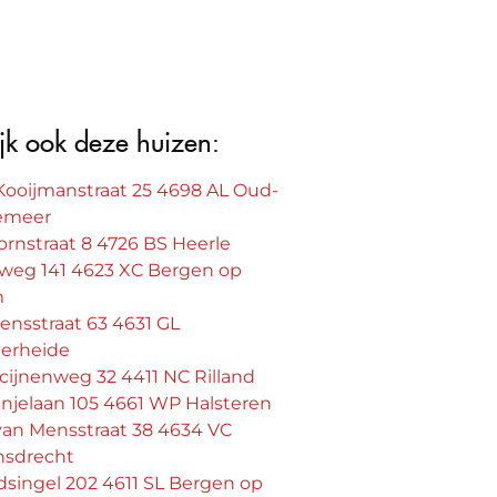
jk ook deze huizen:
Kooijmanstraat 25 4698 AL Oud-
emeer
rnstraat 8 4726 BS Heerle
eweg 141 4623 XC Bergen op
m
ensstraat 63 4631 GL
erheide
ijnenweg 32 4411 NC Rilland
njelaan 105 4661 WP Halsteren
van Mensstraat 38 4634 VC
sdrecht
singel 202 4611 SL Bergen op