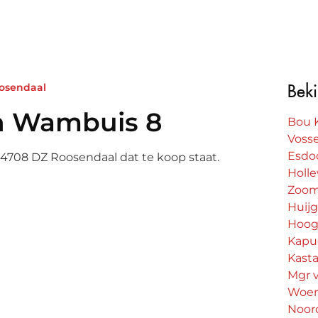
osendaal
Beki
en Wambuis 8
Bou 
Voss
Esdoo
 4708 DZ Roosendaal dat te koop staat.
Holl
Zoo
Huijg
Hoog
Kapuc
en Wambuis 8
Kasta
Mgr 
ion
Woen
Noord