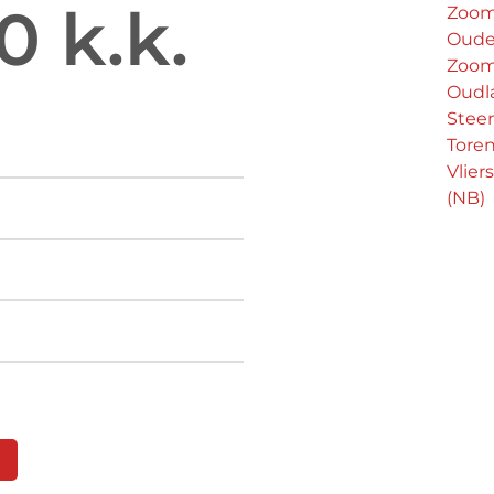
0 k.k.
Zoo
Oude
Zoo
Oudl
Stee
Tore
Vlier
(NB)