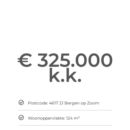
Informatie over Pijlstaart 48
Enter your gsdescription
€ 325.000
k.k.
Maandelijks
Postcode: 4617 JJ Bergen op Zoom
Woonoppervlakte: 124 m²