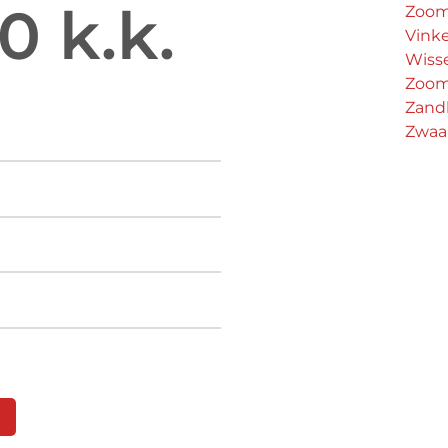
0 k.k.
Zoo
Vink
Wisse
Zoo
Zandh
Zwaa