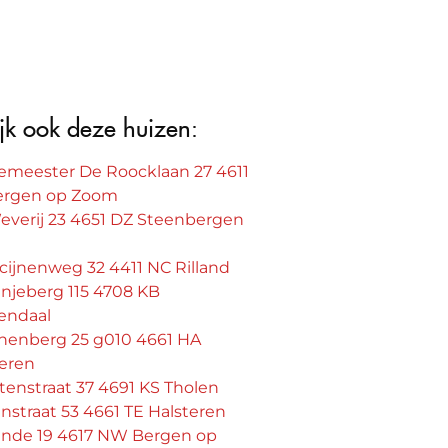
jk ook deze huizen:
emeester De Roocklaan 27 4611
ergen op Zoom
everij 23 4651 DZ Steenbergen
ijnenweg 32 4411 NC Rilland
njeberg 115 4708 KB
endaal
jnenberg 25 g010 4661 HA
teren
tenstraat 37 4691 KS Tholen
straat 53 4661 TE Halsteren
einde 19 4617 NW Bergen op