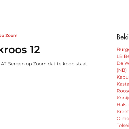
 op Zoom
Beki
kroos 12
Burg
LB B
De W
16 AT Bergen op Zoom dat te koop staat.
(NB)
Kapuc
Kasta
Roos
Koni
renkroos 12
Hals
Kreef
ion
Olmen
Tols