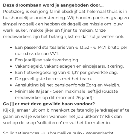
Deze droombaan word je aangeboden door…
Poetszorg is een jong familiebedrijf dat helemaal thuis is in
huishoudelijke ondersteuning. Wij houden poetsen graag zo
simpel mogelijk en hebben de dagelijkse missie om jouw
werk leuker, makkelijker en fijner te maken. Onze
medewerkers zijn het belangrijkst en dat zul je weten ook.
Een passend startsalaris van € 13,52 - € 14,71 bruto per
uur o.b.v. de cao VVT.
Een jaarlijkse salarisverhoging.
Vakantiegeld, vakantiedagen en eindejaarsuitkering.
Een fietsvergoeding van € 1,37 per gewerkte dag.
De gezelligste borrels met het team.
Aansluiting bij het pensioenfonds Zorg en Welzijn.
Minimale 18 jaar - Geen maximale leeftijd (oudste
medewerker op dit moment 76 jaar!))
Ga jij er met deze gewilde baan vandoor?
Kijk jij ernaar uit om binnenkort zelfstandig je 'adresjes' af te
gaan en wil je werken wanneer het jou uitkomt? Klik dan
snel op de knop 'solliciteren' en vul het formulier in.
Sollicitatieproces Huishoudelijke hulp - Woensdrecht