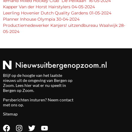
Iemand Mixed Hockey Club “De Pelikaan” 16-05-2024
Kapper Van der Horst Hairstylers 04-05-2024
Leerling Hovenier Dutch Quality Gardens 01-05-2024
Planner Inhouse Olympia 30-04-2024
Productiemedewerker Kanjers! uitzendbureau Waalwijk 28-
05-2024
Blijf op de hoogte van het laatste
nieuws uit de omgeving van Bergen op
Zoom. Lees hier wat er nu speelt in
Bergen op Zoom.
Persberichten insturen? Neem
contact
met ons op.
Sitemap