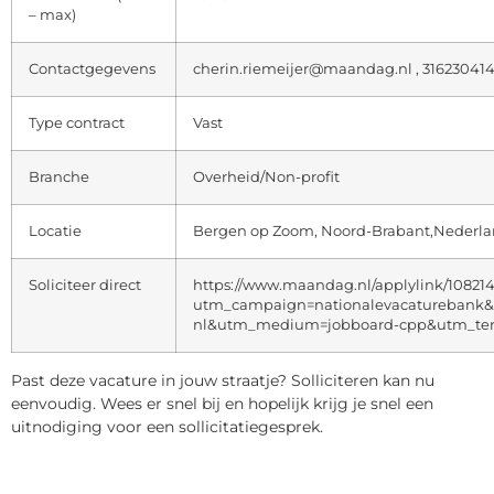
– max)
Contactgegevens
cherin.riemeijer@maandag.nl , 31623041
Type contract
Vast
Branche
Overheid/Non-profit
Locatie
Bergen op Zoom, Noord-Brabant,Nederl
Soliciteer direct
https://www.maandag.nl/applylink/10821
utm_campaign=nationalevacaturebank&
nl&utm_medium=jobboard-cpp&utm_te
Past deze vacature in jouw straatje? Solliciteren kan nu
eenvoudig. Wees er snel bij en hopelijk krijg je snel een
uitnodiging voor een sollicitatiegesprek.