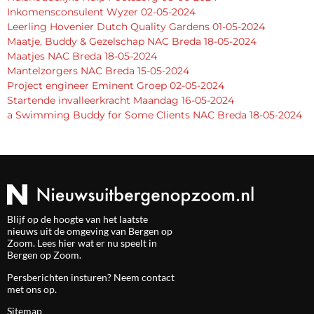
Inkomensconsulent Wyzer 02-05-2024
Leerling Hovenier Dutch Quality Gardens 01-05-2024
Maatje, Buddy & Gezelschap NAC Breda 18-05-2024
Maatjes NAC Breda 18-05-2024
Mantelzorgers NAC Breda 15-05-2024
Project engineer Eminent Groep 02-05-2024
Startende invalleerkracht Maandag 16-05-2024
a Swimming Buddy for Some Clients NAC Breda 18-05-2024
Blijf op de hoogte van het laatste
nieuws uit de omgeving van Bergen op
Zoom. Lees hier wat er nu speelt in
Bergen op Zoom.
Persberichten insturen? Neem
contact
met ons op.
Sitemap