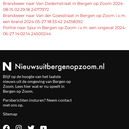
Brandweer naar Van Dedemstraat in Bergen op Zoom 2024-
08-15 02:29:18 24717972
Brandweer naar Van der Goesstraat in Bergen op Zoom i.v.m.
een brand 2024-05-27 18:33:42 24358392
Politie naar Spui in Bergen op Zoom i.v.m. een ongeval 2024-
06-27 14:02:14 24500244
Blijf op de hoogte van het laatste
nieuws uit de omgeving van Bergen op
Zoom. Lees hier wat er nu speelt in
Bergen op Zoom.
Persberichten insturen? Neem
contact
met ons op.
Sitemap