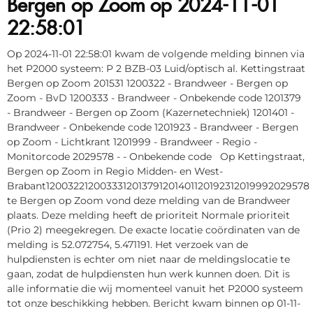
Bergen op Zoom op 2024-11-01
22:58:01
Op 2024-11-01 22:58:01 kwam de volgende melding binnen via
het P2000 systeem: P 2 BZB-03 Luid/optisch al. Kettingstraat
Bergen op Zoom 201531 1200322 - Brandweer - Bergen op
Zoom - BvD 1200333 - Brandweer - Onbekende code 1201379
- Brandweer - Bergen op Zoom (Kazernetechniek) 1201401 -
Brandweer - Onbekende code 1201923 - Brandweer - Bergen
op Zoom - Lichtkrant 1201999 - Brandweer - Regio -
Monitorcode 2029578 - - Onbekende code Op Kettingstraat,
Bergen op Zoom in Regio Midden- en West-
Brabant1200322120033312013791201401120192312019992029578
te Bergen op Zoom vond deze melding van de Brandweer
plaats. Deze melding heeft de prioriteit Normale prioriteit
(Prio 2) meegekregen. De exacte locatie coördinaten van de
melding is 52.072754, 5.471191. Het verzoek van de
hulpdiensten is echter om niet naar de meldingslocatie te
gaan, zodat de hulpdiensten hun werk kunnen doen. Dit is
alle informatie die wij momenteel vanuit het P2000 systeem
tot onze beschikking hebben. Bericht kwam binnen op 01-11-