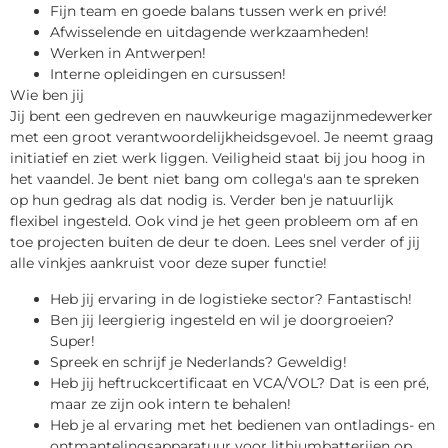
Fijn team en goede balans tussen werk en privé!
Afwisselende en uitdagende werkzaamheden!
Werken in Antwerpen!
Interne opleidingen en cursussen!
Wie ben jij
Jij bent een gedreven en nauwkeurige magazijnmedewerker
met een groot verantwoordelijkheidsgevoel. Je neemt graag
initiatief en ziet werk liggen. Veiligheid staat bij jou hoog in
het vaandel. Je bent niet bang om collega's aan te spreken
op hun gedrag als dat nodig is. Verder ben je natuurlijk
flexibel ingesteld. Ook vind je het geen probleem om af en
toe projecten buiten de deur te doen. Lees snel verder of jij
alle vinkjes aankruist voor deze super functie!
Heb jij ervaring in de logistieke sector? Fantastisch!
Ben jij leergierig ingesteld en wil je doorgroeien?
Super!
Spreek en schrijf je Nederlands? Geweldig!
Heb jij heftruckcertificaat en VCA/VOL? Dat is een pré,
maar ze zijn ook intern te behalen!
Heb je al ervaring met het bedienen van ontladings- en
ontmantelingsapparatuur voor lithiumbatterijen op