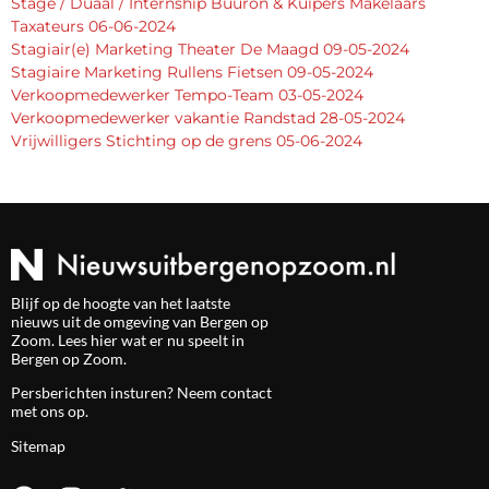
Stage / Duaal / Internship Buuron & Kuipers Makelaars
Taxateurs 06-06-2024
Stagiair(e) Marketing Theater De Maagd 09-05-2024
Stagiaire Marketing Rullens Fietsen 09-05-2024
Verkoopmedewerker Tempo-Team 03-05-2024
Verkoopmedewerker vakantie Randstad 28-05-2024
Vrijwilligers Stichting op de grens 05-06-2024
Blijf op de hoogte van het laatste
nieuws uit de omgeving van Bergen op
Zoom. Lees hier wat er nu speelt in
Bergen op Zoom.
Persberichten insturen? Neem
contact
met ons op.
Sitemap