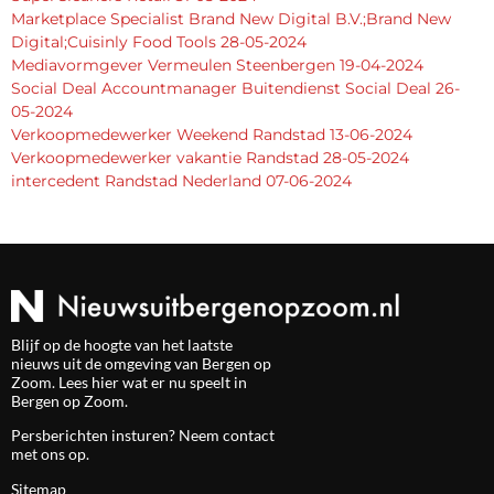
Marketplace Specialist Brand New Digital B.V.;Brand New
Digital;Cuisinly Food Tools 28-05-2024
Mediavormgever Vermeulen Steenbergen 19-04-2024
Social Deal Accountmanager Buitendienst Social Deal 26-
05-2024
Verkoopmedewerker Weekend Randstad 13-06-2024
Verkoopmedewerker vakantie Randstad 28-05-2024
intercedent Randstad Nederland 07-06-2024
Blijf op de hoogte van het laatste
nieuws uit de omgeving van Bergen op
Zoom. Lees hier wat er nu speelt in
Bergen op Zoom.
Persberichten insturen? Neem
contact
met ons op.
Sitemap