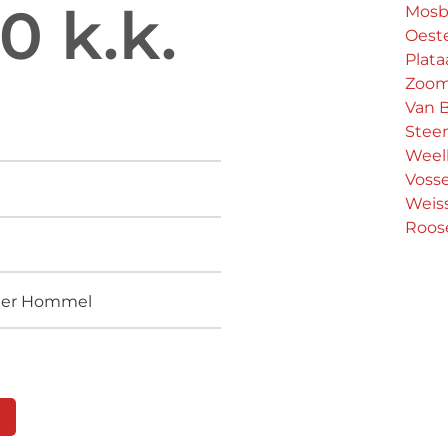
0 k.k.
Mosb
Oeste
Plata
Zoo
Van B
Stee
Weel
Voss
Weis
Roos
eter Hommel