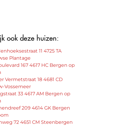
jk ook deze huizen:
denhoeksestraat 11 4725 TA
se Plantage
oulevard 167 4617 HC Bergen op
m
r Vermetstraat 18 4681 CD
w-Vossemeer
gstraat 33 4617 AM Bergen op
m
nendreef 209 4614 GK Bergen
oom
nweg 72 4651 CM Steenbergen