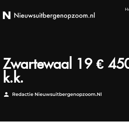
H
Zwartewaal 19 € 45
k.k.
Redactie Nieuwsuitbergenopzoom.nl