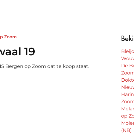
op Zoom
Beki
waal 19
Bleij
Wouw
De B
 NS Bergen op Zoom dat te koop staat.
Zoo
Dokte
Nieu
Harin
Zoo
rtewaal 19
Mela
op Z
ion
Mole
(NB)