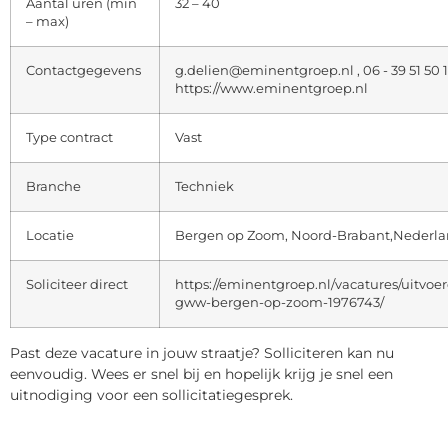
Aantal uren (min
32 – 40
– max)
Contactgegevens
g.delien@eminentgroep.nl , 06 - 39 51 50 
https://www.eminentgroep.nl
Type contract
Vast
Branche
Techniek
Locatie
Bergen op Zoom, Noord-Brabant,Nederl
Soliciteer direct
https://eminentgroep.nl/vacatures/uitvoer
gww-bergen-op-zoom-1976743/
Past deze vacature in jouw straatje? Solliciteren kan nu
eenvoudig. Wees er snel bij en hopelijk krijg je snel een
uitnodiging voor een sollicitatiegesprek.