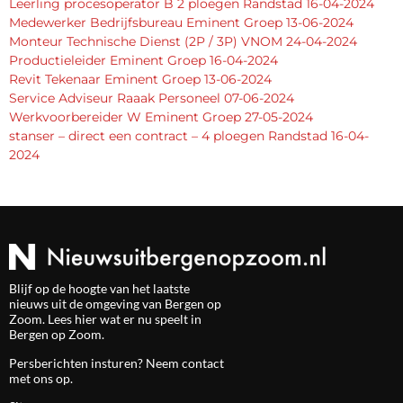
Leerling procesoperator B 2 ploegen Randstad 16-04-2024
Medewerker Bedrijfsbureau Eminent Groep 13-06-2024
Monteur Technische Dienst (2P / 3P) VNOM 24-04-2024
Productieleider Eminent Groep 16-04-2024
Revit Tekenaar Eminent Groep 13-06-2024
Service Adviseur Raaak Personeel 07-06-2024
Werkvoorbereider W Eminent Groep 27-05-2024
stanser – direct een contract – 4 ploegen Randstad 16-04-
2024
Blijf op de hoogte van het laatste
nieuws uit de omgeving van Bergen op
Zoom. Lees hier wat er nu speelt in
Bergen op Zoom.
Persberichten insturen? Neem
contact
met ons op.