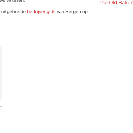
ws te lezen.
the Old Baker
e uitgebreide
bedrijvengids
van Bergen op