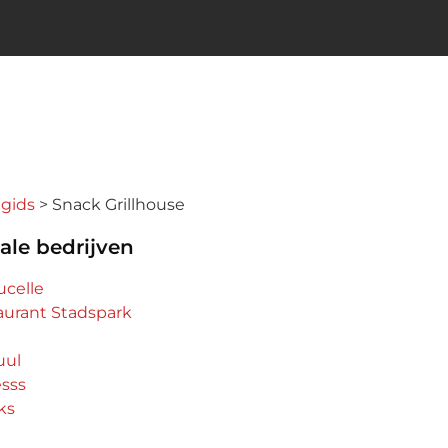
ngids
Snack Grillhouse
ale bedrijven
ucelle
aurant Stadspark
uul
esss
ks