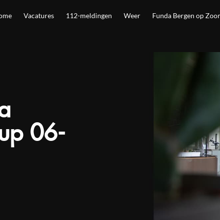
ome
Vacatures
112-meldingen
Weer
Funda Bergen op Zoo
ta
up 06-