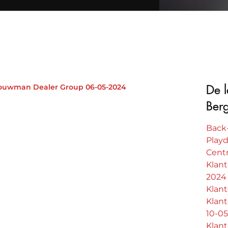
Louwman Dealer Group 06-05-2024
De l
Ber
Back-
Play
Centr
Klan
2024
Klan
Klan
10-0
Klan