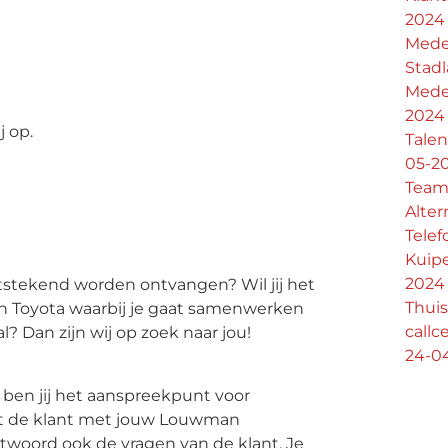
2024
Mede
Stad
Mede
2024
 op.
Talen
05-2
Team
Alte
Telef
Kuipe
2024
uitstekend worden ontvangen? Wil jij het
Thui
n Toyota waarbij je gaat samenwerken
call
? Dan zijn wij op zoek naar jou!
24-0
 ben jij het aanspreekpunt voor
gt de klant met jouw Louwman
ntwoord ook de vragen van de klant. Je