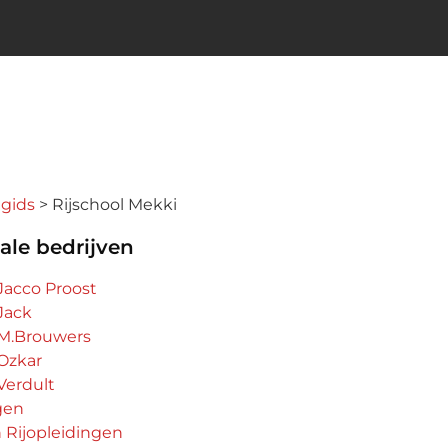
ngids
Rijschool Mekki
ale bedrijven
 Jacco Proost
 Jack
 M.Brouwers
 Ozkar
Verdult
gen
Rijopleidingen