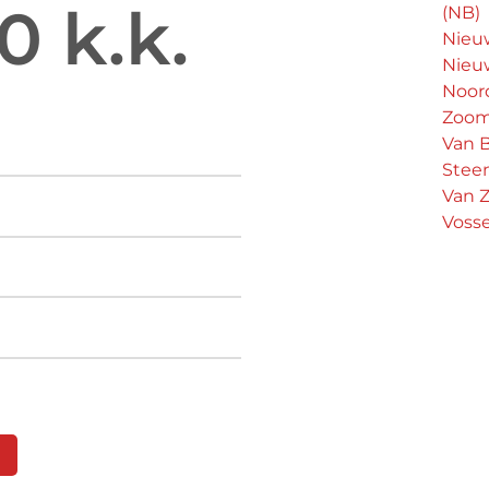
0 k.k.
(NB)
Nieu
Nieu
Noord
Zoo
Van B
Stee
Van Z
Voss