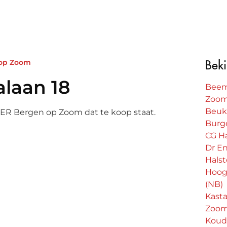
 op Zoom
Beki
laan 18
Beem
Zoo
Beuke
3 ER Bergen op Zoom dat te koop staat.
Burg
CG H
Dr En
Hals
Hoog
onalaan 18
(NB)
Kasta
ion
Zoo
Koud