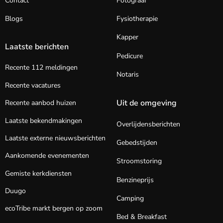
Contact
Fotograaf
Blogs
Fysiotherapie
Kapper
Laatste berichten
Pedicure
Recente 112 meldingen
Notaris
Recente vacatures
Uit de omgeving
Recente aanbod huizen
Laatste bekendmakingen
Overlijdensberichten
Laatste externe nieuwsberichten
Gebedstijden
Aankomende evenementen
Stroomstoring
Gemiste kerkdiensten
Benzineprijs
Duugo
Camping
ecoTribe markt bergen op zoom
Bed & Breakfast