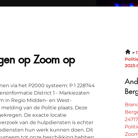
rgen op Zoom op
Polit
2023-
And
en via het P2000 systeem: P 1 228744
Ber
ersinformatie District 1 - Markiezaten
om in Regio Midden- en West-
Bran
elding van de Politie plaats. Deze
Berg
egekregen. De exacte locatie
2471
 verzoek van de hulpdiensten is echter
Polit
lpdiensten hun werk kunnen doen. Dit
Zoom
0 systeem tot onze beschikking hebben.