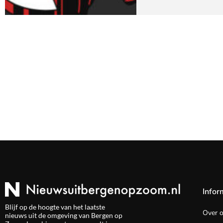
Infor
Blijf op de hoogte van het laatste
Over 
nieuws uit de omgeving van Bergen op