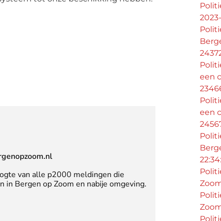
Polit
2023-
Polit
Berg
2437
Polit
een c
2346
Polit
een c
2456
Polit
Berg
rgenopzoom.nl
22:34
Polit
oogte van alle p2000 meldingen die
Zoom 
 in Bergen op Zoom en nabije omgeving.
Polit
Zoom
Polit