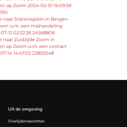
en op Zoom 2024-02-01 16:09:59
1190
ie naar Stationsplein in Bergen
om i.v.m. een mishandeling
07-12 02:22:26 24568806
ie naar Zuidzijde Zoom in
n op Zoom i.v.m. een contact
07-14 14:47:02 22892548
Uit de omgeving
Overlijdensberichten