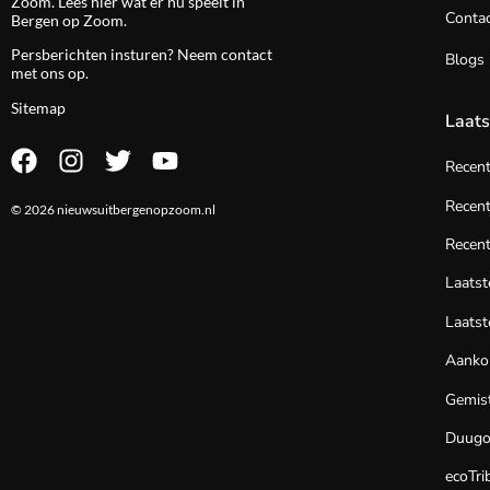
Zoom. Lees hier wat er nu speelt in
Contac
Bergen op Zoom.
Persberichten insturen? Neem
contact
Blogs
met ons op.
Sitemap
Laats
Recen
Recent
© 2026 nieuwsuitbergenopzoom.nl
Recent
Laats
Laatst
Aanko
Gemist
Duug
ecoTri