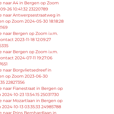
ie naar A4 in Bergen op Zoom
09-26 10:41:32 23220789
ie naar Antwerpsestraatweg in
en op Zoom 2024-05-30 18:18:28
2169
ie naar Bergen op Zoom i.v.m.
ontact 2023-11-18 12:09:27
6335
ie naar Bergen op Zoom i.v.m.
ontact 2024-07-11 19:27:06
7651
ie naar Borgvlietsedreef in
en op Zoom 2023-06-30
:35 22827356
ie naar Fianestraat in Bergen op
2024-10-23 13:54:15 25031730
ie naar Mozartlaan in Bergen op
 2024-10-13 03:35:33 24985788
ie naar Prins Bernhardlaan in