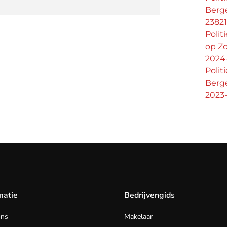
Berg
2382
Polit
op Zo
2024-
Polit
Berge
2023-
matie
Bedrijvengids
ons
Makelaar