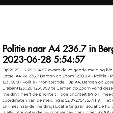
Politie naar A4 236.7 in Be
2023-06-28 5:54:57
Op 2023-06-28 5:54:57 kwam de volgende melding binn
Letsel A4 Re 236,7 Bergen op Zoom 1230261 - Politie - P
1230999 - Politie - Monitorcode Op A4, Bergen op Zo
Brabant12302611230999 te Bergen op Zoom vond deze m
melding heeft de prioriteit Hoge prioriteit (Prio 1) me
coördinaten van de melding is 52.072754, 5.471191. Het
om niet naar de meldingslocatie te gaan, zodat de hu
is alle informatie die wij momenteel vanuit het P200