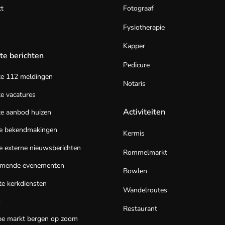
t
Fotograaf
Fysiotherapie
Kapper
te berichten
Pedicure
te 112 meldingen
Notaris
e vacatures
Activiteiten
e aanbod huizen
te bekendmakingen
Kermis
e externe nieuwsberichten
Rommelmarkt
mende evenementen
Bowlen
e kerkdiensten
Wandelroutes
o
Restaurant
be markt bergen op zoom