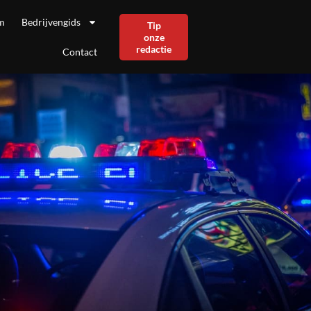
m
Bedrijvengids
Tip
onze
redactie
Contact