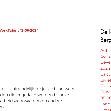
erkTalent 12-06-2024
De l
Ber
Autho
Cons
Beve
2024
Calcu
Civie
13-0
dat jij uiteindelijk de juiste baan weet
EMVI-
eden die er gedaan worden bij onze
05-2
ur, arbeidsvoorwaarden en andere
Land
en.
Groe