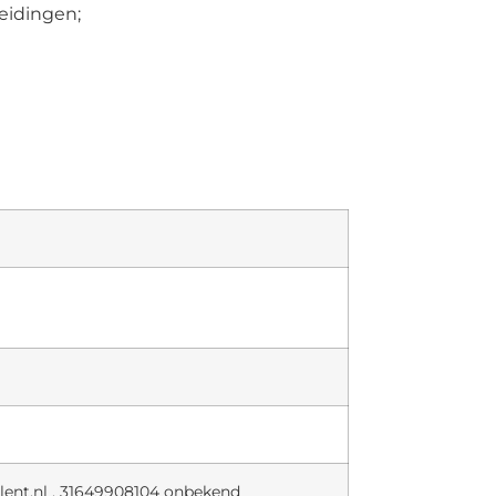
eidingen;
ent.nl , 31649908104 onbekend