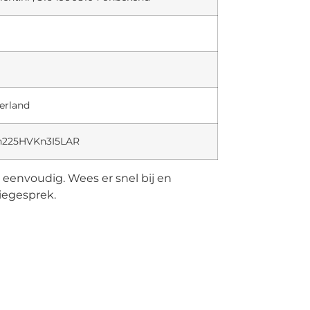
erland
6An225HVKn3I5LAR
u eenvoudig. Wees er snel bij en
tiegesprek.