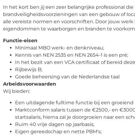
In het kort ben jij een zeer belangrijke professional die
brandveiligheidsvoorzieningen van een gebouw of loc
alle vereiste normen en voorschriften. Door jouw werk 
eigendommen te waarborgen en branden te voorkome
Functie-eisen
Minimaal MBO werk- en denkniveau;
Kennis van NEN 2535 en NEN 2654-1 is een pré;
In het bezit van een VCA certificaat of bereid dez
Rijbewijs B;
Goede beheersing van de Nederlandse taal
Arbeidsvoorwaarden
Wij bieden:
Een uitdagende fulltime functie bij een groeiend 
Marktconform salaris tussen de €2500,- en €3000,-
startsalaris, hierna zal je doorgroeien naar een sc
Ruim 40 vrije dagen op jaarbasis;
Eigen gereedschap en nette PBM's;