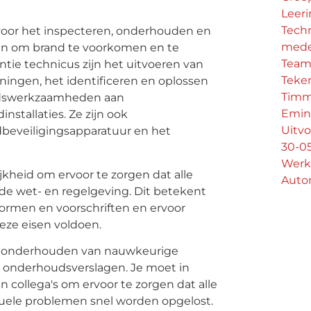
Leeri
Tech
 voor het inspecteren, onderhouden en
mede
ijn om brand te voorkomen en te
Team
ntie technicus zijn het uitvoeren van
Teke
ningen, het identificeren en oplossen
Timm
oudswerkzaamheden aan
Emin
stallaties. Ze zijn ook
Uitvo
dbeveiligingsapparatuur en het
30-0
Werk
jkheid om ervoor te zorgen dat alle
Auto
de wet- en regelgeving. Dit betekent
ormen en voorschriften en ervoor
eze eisen voldoen.
het onderhouden van nauwkeurige
n onderhoudsverslagen. Je moet in
 collega's om ervoor te zorgen dat alle
uele problemen snel worden opgelost.