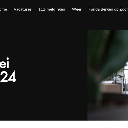
ome
Vacatures
112-meldingen
Weer
Funda Bergen op Zoo
ei
024