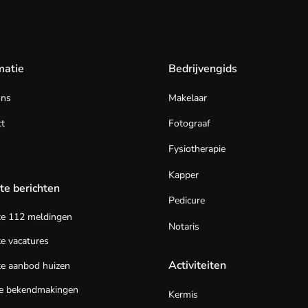
matie
Bedrijvengids
ons
Makelaar
t
Fotograaf
Fysiotherapie
Kapper
te berichten
Pedicure
te 112 meldingen
Notaris
e vacatures
Activiteiten
e aanbod huizen
te bekendmakingen
Kermis