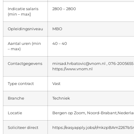
Indicatie salaris
2800 – 2800
(min – max]
Opleidingsniveau
MBO
Aantal uren (min
40 – 40
– max)
Contactgegevens
mirsad.hrbatovic@vnom.nl , 076-2005655
https://www.vnom.nl
Type contract
Vast
Branche
Techniek
Locatie
Bergen op Zoom, Noord-Brabant,Nederl
Soliciteer direct
https://easyapply.jobs/r/mkzpBAm2267