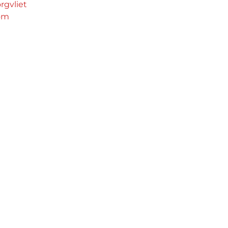
rgvliet
oom