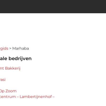
ngids
Marhaba
ale bedrijven
nt Bakkerij
asi
 Op Zoom
entrum – Lambertijnenhof –