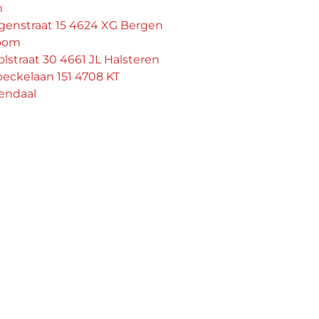
m
genstraat 15 4624 XG Bergen
oom
lstraat 30 4661 JL Halsteren
eckelaan 151 4708 KT
endaal