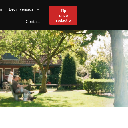
m
Bedrijvengids
Tip
onze
redactie
Contact