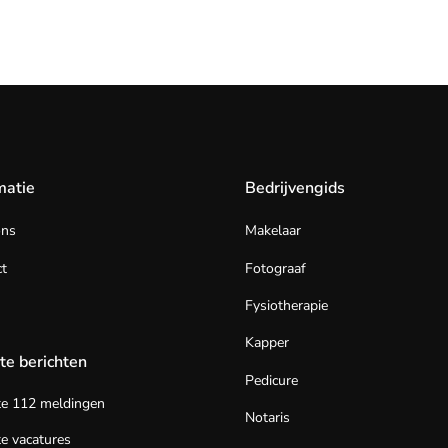
matie
Bedrijvengids
ons
Makelaar
t
Fotograaf
Fysiotherapie
Kapper
te berichten
Pedicure
te 112 meldingen
Notaris
e vacatures