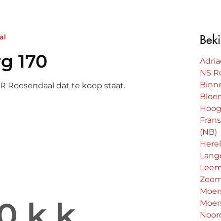
al
Beki
rg 170
Adria
NS R
Binn
NR Roosendaal dat te koop staat.
Bloe
Hoog
Fran
(NB)
Herel
ïsberg 170
Lang
Leem
ion
Zoo
Moer
0 k.k.
Moer
Noord