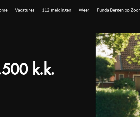
ome
Vacatures
112-meldingen
Weer
Funda Bergen op Zoo
500 k.k.