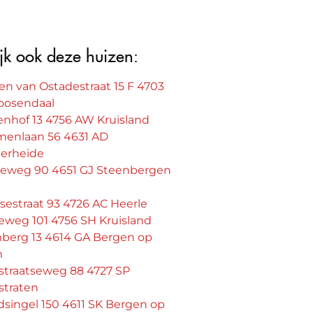
jk ook deze huizen:
en van Ostadestraat 15 F 4703
oosendaal
enhof 13 4756 AW Kruisland
menlaan 56 4631 AD
erheide
seweg 90 4651 GJ Steenbergen
sestraat 93 4726 AC Heerle
eweg 101 4756 SH Kruisland
berg 13 4614 GA Bergen op
m
straatseweg 88 4727 SP
straten
singel 150 4611 SK Bergen op