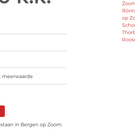
Zoo
Rönt
op Z
Schoo
Thorb
Roos
t meerwaarde
 staan in Bergen op Zoom.