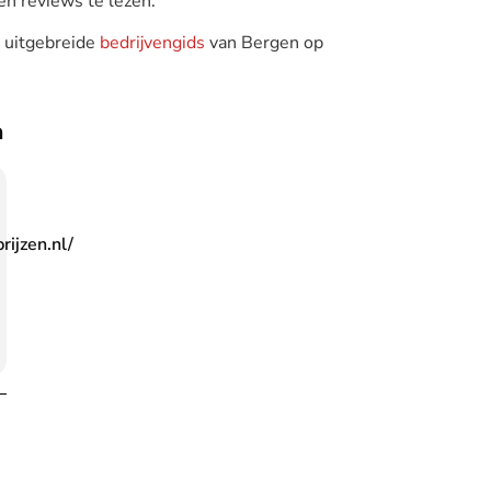
en reviews te lezen.
e uitgebreide
bedrijvengids
van Bergen op
n
ijzen.nl/