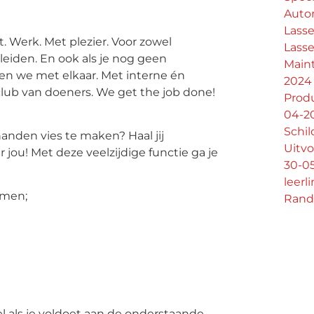
Auto
Lass
lt. Werk. Met plezier. Voor zowel
Lass
leiden. En ook als je nog geen
Main
oen we met elkaar. Met interne én
2024
club van doeners. We get the job done!
Produ
04-2
Schi
handen vies te maken? Haal jij
Uitvo
 jou! Met deze veelzijdige functie ga je
30-0
leerl
emen;
Rand
nel als je voldoet aan de onderstaande