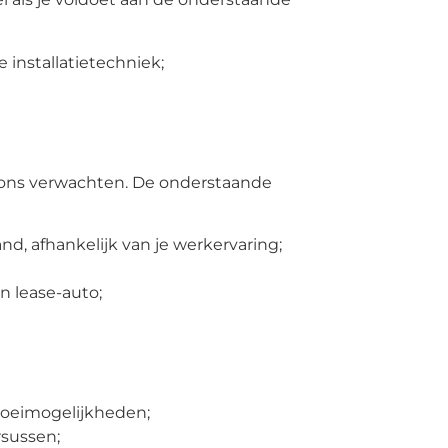
 installatietechniek;
n ons verwachten. De onderstaande
and, afhankelijk van je werkervaring;
n lease-auto;
roeimogelijkheden;
rsussen;