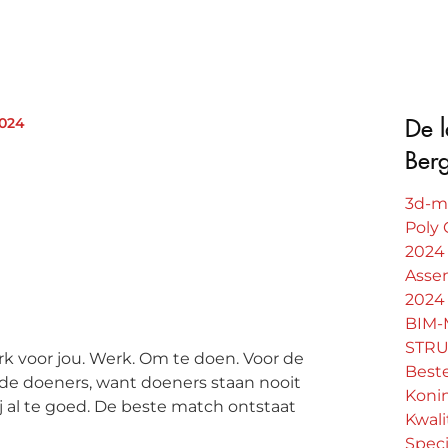
2024
De l
Ber
3d-m
Poly 
2024
Asse
2024
BIM-
STRU
k voor jou. Werk. Om te doen. Voor de
Beste
 de doeners, want doeners staan nooit
Koni
ij al te goed. De beste match ontstaat
Kwali
Speci