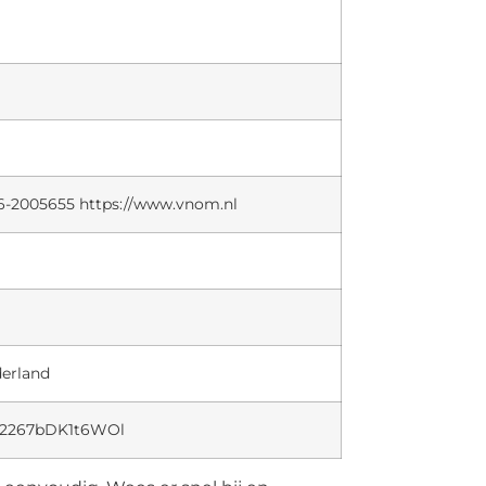
6-2005655 https://www.vnom.nl
derland
okK2267bDK1t6WOl