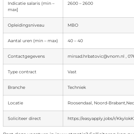
Indicatie salaris (min –
2600 – 2600
max]
Opleidingsniveau
MBO
Aantal uren (min – max)
40 – 40
Contactgegevens
mirsad.hrbatovic@vnom.nl , 07
Type contract
Vast
Branche
Techniek
Locatie
Roosendaal, Noord-Brabant,Ne
Soliciteer direct
https://easyapply.jobs/r/Kkyl