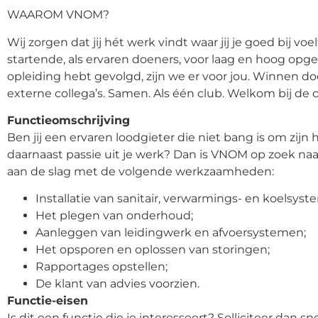
WAAROM VNOM?
Wij zorgen dat jij hét werk vindt waar jij je goed bij voe
startende, als ervaren doeners, voor laag en hoog opge
opleiding hebt gevolgd, zijn we er voor jou. Winnen d
externe collega’s. Samen. Als één club. Welkom bij de 
Functieomschrijving
Ben jij een ervaren loodgieter die niet bang is om zijn 
daarnaast passie uit je werk? Dan is VNOM op zoek naar
aan de slag met de volgende werkzaamheden:
Installatie van sanitair, verwarmings- en koelsyst
Het plegen van onderhoud;
Aanleggen van leidingwerk en afvoersystemen;
Het opsporen en oplossen van storingen;
Rapportages opstellen;
De klant van advies voorzien.
Functie-eisen
Is dit een functie die je interesseert? Solliciteer dan s