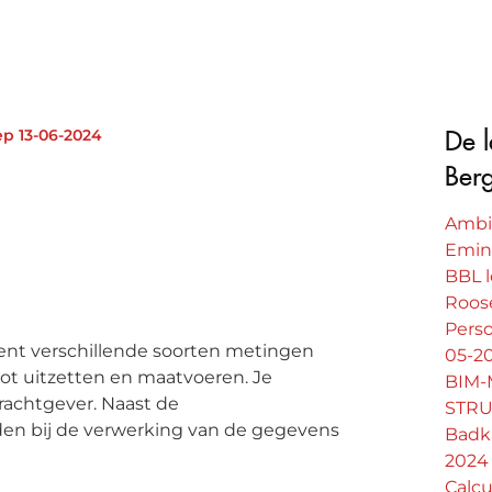
p 13-06-2024
De l
Ber
Ambit
Emin
BBL l
Roos
Perso
tent verschillende soorten metingen
05-2
t uitzetten en maatvoeren. Je
BIM-
rachtgever. Naast de
STRU
en bij de verwerking van de gegevens
Badk
2024
Calcu