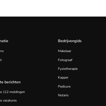
matie
Bedrijvengids
ons
Makelaar
t
Fotograaf
Fysiotherapie
Kapper
te berichten
Pedicure
te 112 meldingen
Notaris
e vacatures