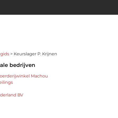
ngids
Keurslager P. Krijnen
ale bedrijven
Boerderijwinkel Machou
eilings
ederland BV