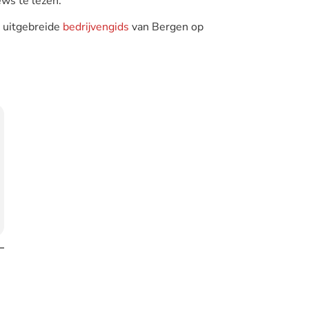
ews te lezen.
e uitgebreide
bedrijvengids
van Bergen op