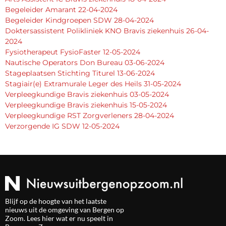
Begeleider Amarant 22-04-2024
Begeleider Kindgroepen SDW 28-04-2024
Doktersassistent Polikliniek KNO Bravis ziekenhuis 26-04-
2024
Fysiotherapeut FysioFaster 12-05-2024
Nautische Operators Don Bureau 03-06-2024
Stageplaatsen Stichting Titurel 13-06-2024
Stagiair(e) Extramurale Leger des Heils 31-05-2024
Verpleegkundige Bravis ziekenhuis 03-05-2024
Verpleegkundige Bravis ziekenhuis 15-05-2024
Verpleegkundige RST Zorgverleners 28-04-2024
Verzorgende IG SDW 12-05-2024
Blijf op de hoogte van het laatste
nieuws uit de omgeving van Bergen op
Zoom. Lees hier wat er nu speelt in