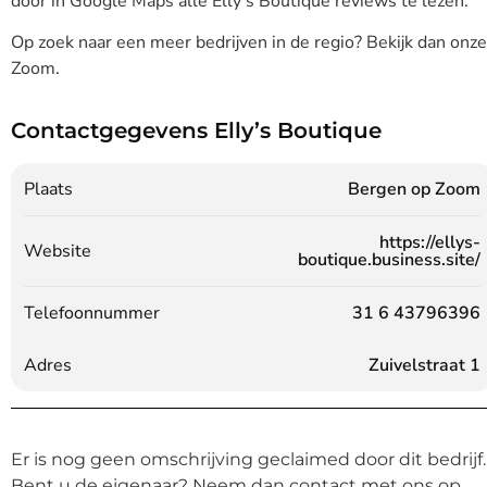
door in Google Maps alle Elly’s Boutique reviews te lezen.
Op zoek naar een meer bedrijven in de regio? Bekijk dan onz
Zoom.
Contactgegevens Elly’s Boutique
Plaats
Bergen op Zoom
https://ellys-
Website
boutique.business.site/
Telefoonnummer
31 6 43796396
Adres
Zuivelstraat 1
Er is nog geen omschrijving geclaimed door dit bedrijf.
Bent u de eigenaar? Neem dan contact met ons op.