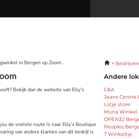
ngwinkel in Bergen op Zoom .
Bedrijve
 Zoom
Andere lok
eeft? Bekijk dan de website van Elly’s
C&A
Jeans Centr
Lotje store
Muna Winkel
OPEN32 Berg
 jou de snelste route is naar Elly’s Boutique
Peoples Ber
aring van andere klanten van dit bedrijf is
T Winkeltje