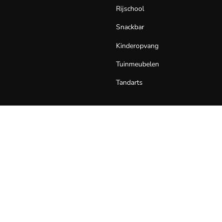
Rijschool
Snackbar
Kinderopvang
Tuinmeubelen
Tandarts