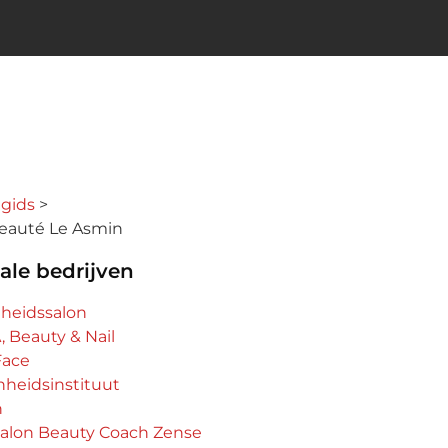
ngids
Beauté Le Asmin
ale bedrijven
nheidssalon
 Beauty & Nail
Face
heidsinstituut
n
alon Beauty Coach Zense