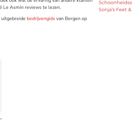
tdek ook wat de ervaring van andere klanten
Schoonheids
té Le Asmin reviews te lezen.
Sonja’s Feet 
e uitgebreide
bedrijvengids
van Bergen op