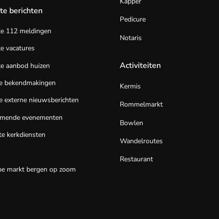
Kapper
te berichten
Pedicure
te 112 meldingen
Notaris
e vacatures
Activiteiten
e aanbod huizen
te bekendmakingen
Kermis
e externe nieuwsberichten
Rommelmarkt
mende evenementen
Bowlen
e kerkdiensten
Wandelroutes
o
Restaurant
be markt bergen op zoom