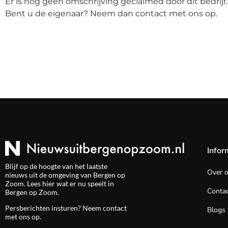
Er is nog geen omschrijving geclaimed door dit bedrijf.
Bent u de eigenaar? Neem dan contact met ons op.
Infor
Blijf op de hoogte van het laatste
Over 
nieuws uit de omgeving van Bergen op
Zoom. Lees hier wat er nu speelt in
Contac
Bergen op Zoom.
Persberichten insturen? Neem
contact
Blogs
met ons op.