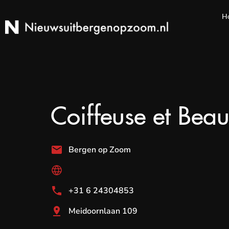
H
Coiffeuse et Bea
Bergen op Zoom
+31 6 24304853
Meidoornlaan 109