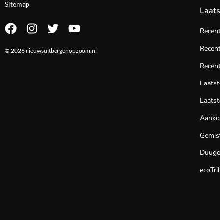
Sitemap
Laats
Recen
Recent
© 2026 nieuwsuitbergenopzoom.nl
Recent
Laats
Laatst
Aanko
Gemist
Duug
ecoTri