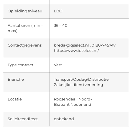
Opleidingsniveau
LBO
Aantal uren (min –
36 – 40
max)
Contactgegevens
breda@iqselect.nl , 0180-745747
https://www.iqselect.nl/
Type contract
Vast
Branche
Transport/Opslag/Distributie,
Zakelijke dienstverlening
Locatie
Roosendaal, Noord-
Brabant,Nederland
Soliciteer direct
onbekend