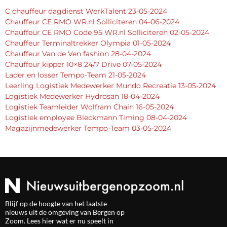
C chauffeur dagdienst WerkTalent 23-05-2024
Chauffeur CE RMO WR.nl Solliciteren 04-06-2024
Chauffeur CE RMO Code 95 WR.nl Solliciteren 02-05-2024
Chauffeur Terminaltrekker Olympia 01-05-2024
Chauffeur Van de Ven fashion 28-04-2024
Chauffeur kipper 10×8 24/7 Drive 07-05-2024
Lader en losser Tempo-Team 21-05-2024
Leerling Logistiek Medewerker Mundo Recreatie 13-05-2024
Logistiek Medewerker Hydrosan 18-04-2024
Logistiek Teamleider Wolfram Chain 16-05-2024
Logistiek employee Bleckmann Timing 08-04-2024
Magazijnmedewerker Tempo-Team 03-05-2024
Blijf op de hoogte van het laatste
nieuws uit de omgeving van Bergen op
Zoom. Lees hier wat er nu speelt in