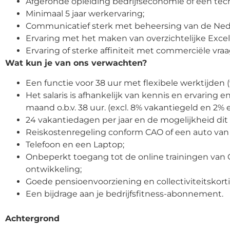
Afgeronde opleiding bedrijfseconomie of een tec
Minimaal 5 jaar werkervaring;
Communicatief sterk met beheersing van de Neder
Ervaring met het maken van overzichtelijke Exce
Ervaring of sterke affiniteit met commerciële vra
Wat kun je van ons verwachten?
Een functie voor 38 uur met flexibele werktijden 
Het salaris is afhankelijk van kennis en ervaring 
maand o.b.v. 38 uur. (excl. 8% vakantiegeld en 2% 
24 vakantiedagen per jaar en de mogelijkheid dit
Reiskostenregeling conform CAO of een auto van 
Telefoon en een Laptop;
Onbeperkt toegang tot de online trainingen van 
ontwikkeling;
Goede pensioenvoorziening en collectiviteitskort
Een bijdrage aan je bedrijfsfitness-abonnement.
Achtergrond