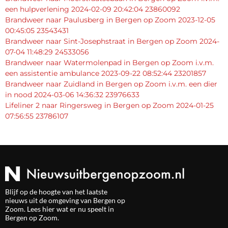
een hulpverlening 2024-02-09 20:42:04 23860092
Brandweer naar Paulusberg in Bergen op Zoom 2023-12-05
00:45:05 23543431
Brandweer naar Sint-Josephstraat in Bergen op Zoom 2024-
07-04 11:48:29 24533056
Brandweer naar Watermolenpad in Bergen op Zoom i.v.m.
een assistentie ambulance 2023-09-22 08:52:44 23201857
Brandweer naar Zuidland in Bergen op Zoom i.v.m. een dier
in nood 2024-03-06 14:36:32 23976633
Lifeliner 2 naar Ringersweg in Bergen op Zoom 2024-01-25
07:56:55 23786107
Blijf op de hoogte van het laatste
nieuws uit de omgeving van Bergen op
Zoom. Lees hier wat er nu speelt in
Bergen op Zoom.