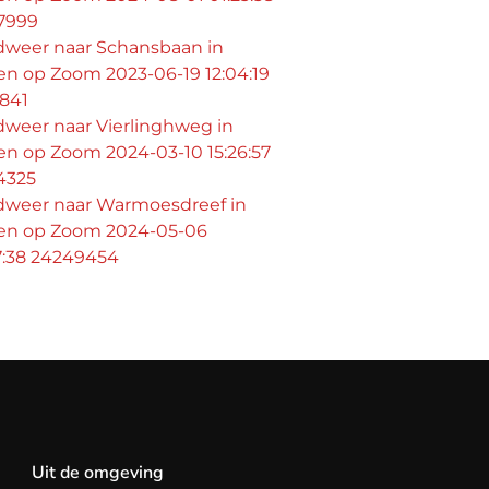
7999
dweer naar Schansbaan in
n op Zoom 2023-06-19 12:04:19
1841
dweer naar Vierlinghweg in
en op Zoom 2024-03-10 15:26:57
4325
dweer naar Warmoesdreef in
en op Zoom 2024-05-06
7:38 24249454
Uit de omgeving