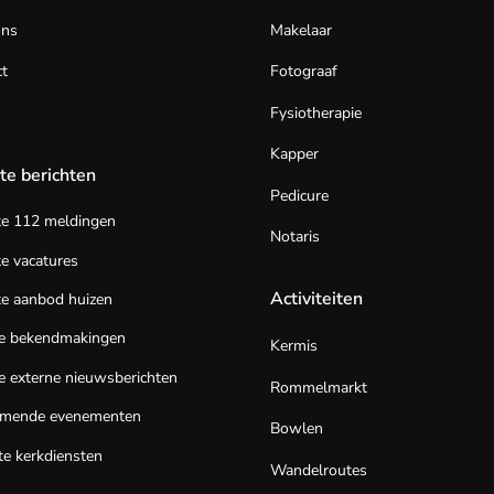
ons
Makelaar
t
Fotograaf
Fysiotherapie
Kapper
te berichten
Pedicure
te 112 meldingen
Notaris
e vacatures
Activiteiten
e aanbod huizen
te bekendmakingen
Kermis
e externe nieuwsberichten
Rommelmarkt
mende evenementen
Bowlen
e kerkdiensten
Wandelroutes