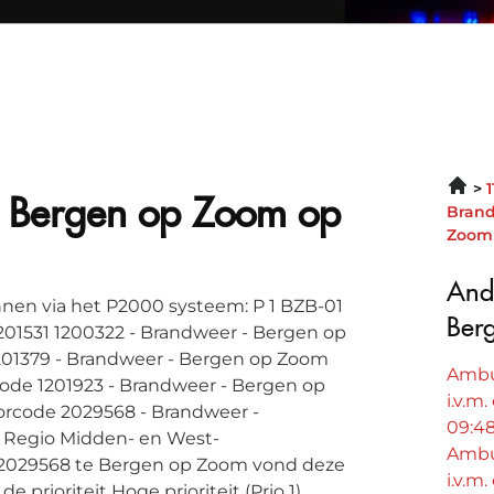
n Bergen op Zoom op
Brand
Zoom 
And
nen via het P2000 systeem: P 1 BZB-01
Ber
01531 1200322 - Brandweer - Bergen op
201379 - Brandweer - Bergen op Zoom
Ambu
ode 1201923 - Brandweer - Bergen op
i.v.m
torcode 2029568 - Brandweer -
09:4
 Regio Midden- en West-
Ambu
92029568 te Bergen op Zoom vond deze
i.v.m
prioriteit Hoge prioriteit (Prio 1)