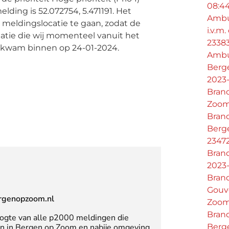
08:4
ding is 52.072754, 5.471191. Het
Ambu
 meldingslocatie te gaan, zodat de
i.v.m
matie die wij momenteel vanuit het
2338
 kwam binnen op 24-01-2024.
Ambu
Berge
2023-
Bran
Zoom
Brand
Berge
2347
Bran
2023-
Bran
Gouv
rgenopzoom.nl
Zoom
Bran
oogte van alle p2000 meldingen die
Berg
 in Bergen op Zoom en nabije omgeving.