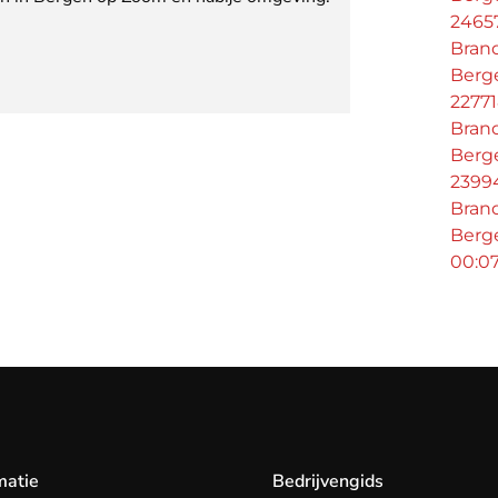
2465
Bran
Berge
2277
Bran
Berg
2399
Bran
Berg
00:0
matie
Bedrijvengids