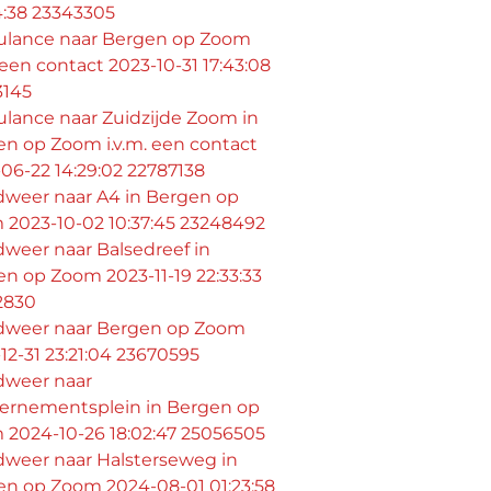
4:38 23343305
lance naar Bergen op Zoom
. een contact 2023-10-31 17:43:08
3145
lance naar Zuidzijde Zoom in
n op Zoom i.v.m. een contact
06-22 14:29:02 22787138
dweer naar A4 in Bergen op
 2023-10-02 10:37:45 23248492
weer naar Balsedreef in
n op Zoom 2023-11-19 22:33:33
2830
dweer naar Bergen op Zoom
12-31 23:21:04 23670595
dweer naar
ernementsplein in Bergen op
 2024-10-26 18:02:47 25056505
dweer naar Halsterseweg in
en op Zoom 2024-08-01 01:23:58