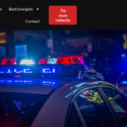
m
Bedrijvengids
Tip
onze
redactie
Contact