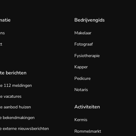
matie
Bedrijvengids
ons
Makelaar
t
Fotograaf
Fysiotherapie
Kapper
te berichten
Pedicure
te 112 meldingen
Notaris
e vacatures
Activiteiten
e aanbod huizen
te bekendmakingen
Kermis
e externe nieuwsberichten
Rommelmarkt