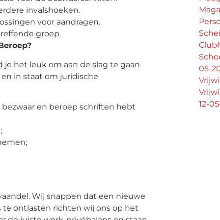
Maga
rdere invalshoeken.
Pers
ossingen voor aandragen.
Schei
reffende groep.
Club
 Beroep?
Scho
 je het leuk om aan de slag te gaan
05-2
 en in staat om juridische
Vrijw
Vrijw
12-0
e bezwaar en beroep schriften hebt
;
 nemen;
t vaandel. Wij snappen dat een nieuwe
te ontlasten richten wij ons op het
 de juiste werk-privébalans en staan