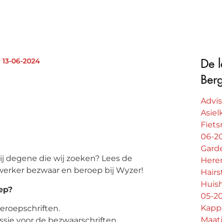
 13-06-2024
De l
Ber
Advi
Asie
Fiet
06-2
Gard
j degene die wij zoeken? Lees de
Heren
erker bezwaar en beroep bij Wyzer!
Hairs
Huish
ep?
05-2
Kappe
eroepschriften.
Maat
sie voor de bezwaarschriften.