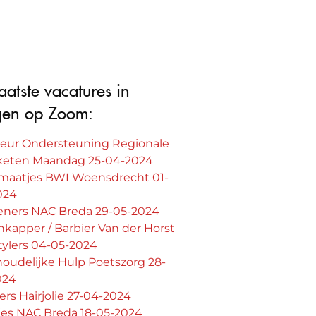
aatste vacatures in
gen op Zoom:
seur Ondersteuning Regionale
lketen Maandag 25-04-2024
smaatjes BWI Woensdrecht 01-
024
eners NAC Breda 29-05-2024
kapper / Barbier Van der Horst
tylers 04-05-2024
oudelijke Hulp Poetszorg 28-
024
rs Hairjolie 27-04-2024
jes NAC Breda 18-05-2024