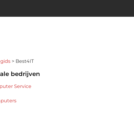
ngids
Best4IT
ale bedrijven
uter Service
puters