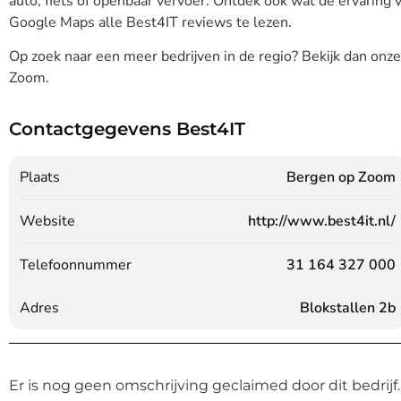
auto, fiets of openbaar vervoer. Ontdek ook wat de ervaring va
Google Maps alle Best4IT reviews te lezen.
Op zoek naar een meer bedrijven in de regio? Bekijk dan onz
Zoom.
Contactgegevens Best4IT
Plaats
Bergen op Zoom
Website
http://www.best4it.nl/
Telefoonnummer
31 164 327 000
Adres
Blokstallen 2b
Er is nog geen omschrijving geclaimed door dit bedrijf.