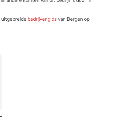
n andere klanten van dit bedrijf is door in
e uitgebreide
bedrijvengids
van Bergen op