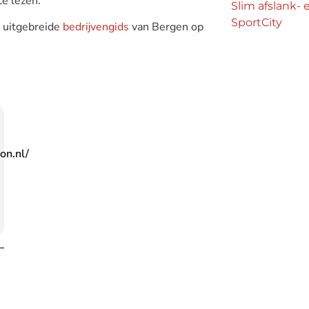
te lezen.
Slim afslank-
SportCity
e uitgebreide
bedrijvengids
van Bergen op
on.nl/