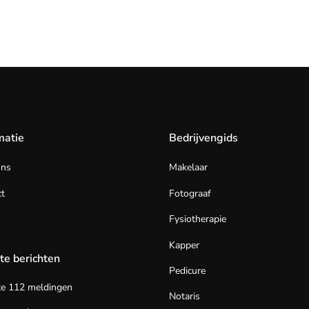
matie
Bedrijvengids
ons
Makelaar
t
Fotograaf
Fysiotherapie
Kapper
te berichten
Pedicure
te 112 meldingen
Notaris