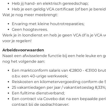
Heb jij hand- en elektrisch gereedschap;
Heb je een geldig VCA certificaat (of ben je bereid
Wat je nog meer meebrengt:
Ervaring met kleine houtrotreparaties;
Geen hoogtevrees.
Werk je in loondienst en heb je geen VCA óf is je VCA
voor je regelen!
Arbeidsvoorwaarden
Naast een afwisselende functie bij een hele leuke en g
nog het volgende aan:
Een marktconform salaris van €2800 - €3100 bruto
o.b.v. een 40-urige werkweek;
Reiskosten en kilometervergoeding conform de S
25 vakantiedagen per jaar / vakantietoeslag 8,33%;
Een fulltime dienstverband;
Een contract via Covebo dat na een bepaalde pe
contract bij de opdrachtgever;