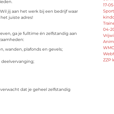
bieden.
17-0
Spor
il jij aan het werk bij een bedrijf waar
kind
het juiste adres!
Train
04-2
reven, ga je fulltime én zelfstandig aan
Vrijw
rkzaamheden:
Anima
WMO 
n, wanden, plafonds en gevels;
Webh
ZZP 
 deelvervanging;
 verwacht dat je geheel zelfstandig