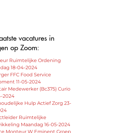
aatste vacatures in
gen op Zoom:
seur Ruimtelijke Ordening
dag 18-04-2024
rger FFC Food Service
pment 11-05-2024
itair Medewerker (Bc375) Curio
4-2024
oudelijke Hulp Actief Zorg 23-
024
ctleider Ruimtelijke
ikkeling Maandag 16-05-2024
ice Monteur W Eminent Groep