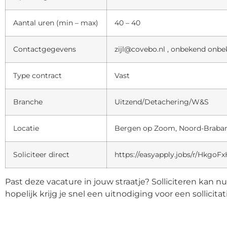
Aantal uren (min – max)
40 – 40
Contactgegevens
zijl@covebo.nl , onbekend onb
Type contract
Vast
Branche
Uitzend/Detachering/W&S
Locatie
Bergen op Zoom, Noord-Braban
Soliciteer direct
https://easyapply.jobs/r/Hkgo
Past deze vacature in jouw straatje? Solliciteren kan n
hopelijk krijg je snel een uitnodiging voor een sollicita