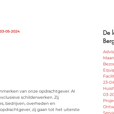
 03-05-2024
De l
Ber
Advi
Maan
Bezo
Equi
Facil
23-0
Huish
enmerken van onze opdrachtgever. Al
03-2
exclusieve schilderwerken. Zij
Proje
s, bedrijven, overheden en
Ontw
opdrachtgever, zij gaan tot het uiterste
Serv