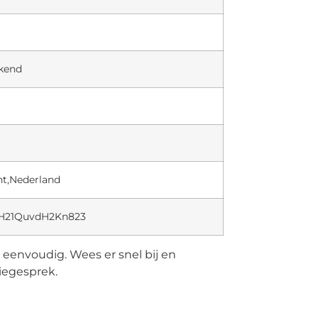
ekend
t,Nederland
FxH21QuvdH2Kn823
u eenvoudig. Wees er snel bij en
tiegesprek.