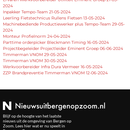
2024
Inpakker Tempo-Team 21-05-2024
Leerling Fietstechnicus Rullens Fietsen 13-05-2024
Machinebediende Productiewerker plus Tempo-Team 29-05-
2024
Monteur Profielnorm 24-04-2024
Parttime orderpicker Bleckmann Timing 16-05-2024
Projectbegeleider Projectleider Eminent Groep 06-06-2024
Timmerman VNOM 29-05-2024
Timmerman VNOM 30-05-2024
Werkvoorbereider Infra Dura Vermeer 16-05-2024
ZZP Brandpreventie Timmerman VNOM 12-06-2024
Blijf op de hoogte van het laatste
nieuws uit de omgeving van Bergen op
Zoom. Lees hier wat er nu speelt in