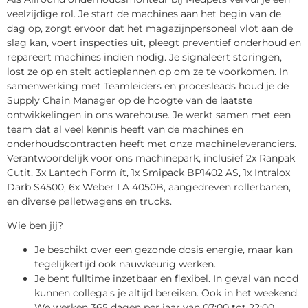
veelzijdige rol. Je start de machines aan het begin van de
dag op, zorgt ervoor dat het magazijnpersoneel vlot aan de
slag kan, voert inspecties uit, pleegt preventief onderhoud en
repareert machines indien nodig. Je signaleert storingen,
lost ze op en stelt actieplannen op om ze te voorkomen. In
samenwerking met Teamleiders en procesleads houd je de
Supply Chain Manager op de hoogte van de laatste
ontwikkelingen in ons warehouse. Je werkt samen met een
team dat al veel kennis heeft van de machines en
onderhoudscontracten heeft met onze machineleveranciers.
Verantwoordelijk voor ons machinepark, inclusief 2x Ranpak
Cutit, 3x Lantech Form ít, 1x Smipack BP1402 AS, 1x Intralox
Darb S4500, 6x Weber LA 4050B, aangedreven rollerbanen,
en diverse palletwagens en trucks.
Wie ben jij?
Je beschikt over een gezonde dosis energie, maar kan
tegelijkertijd ook nauwkeurig werken.
Je bent fulltime inzetbaar en flexibel. In geval van nood
kunnen collega's je altijd bereiken. Ook in het weekend.
We werken 365 dagen per jaar van 07:00 tot 22:00