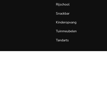
Rijschool
Snackbar
Kinderopvang
Tuinmeubelen
Tandarts