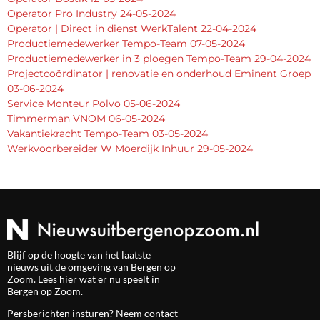
Operator Pro Industry 24-05-2024
Operator | Direct in dienst WerkTalent 22-04-2024
Productiemedewerker Tempo-Team 07-05-2024
Productiemedewerker in 3 ploegen Tempo-Team 29-04-2024
Projectcoördinator | renovatie en onderhoud Eminent Groep
03-06-2024
Service Monteur Polvo 05-06-2024
Timmerman VNOM 06-05-2024
Vakantiekracht Tempo-Team 03-05-2024
Werkvoorbereider W Moerdijk Inhuur 29-05-2024
Blijf op de hoogte van het laatste
nieuws uit de omgeving van Bergen op
Zoom. Lees hier wat er nu speelt in
Bergen op Zoom.
Persberichten insturen? Neem
contact