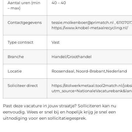
Aantal uren (min
40 – 40
– max)
Contactgegevens
tessie.molkenboer@primatch.nl , 6110701
https://www.knobel-metaalrecycling.nl/
Type contract
Vast
Branche
Handel/Groothandel
Locatie
Roosendaal, Noord-Brabant,Nederland
Soliciteer direct
https://stolwerkmetaal.tool2match.nl/jobs
utm_source=NationaleVacaturebank&lan
Past deze vacature in jouw straatje? Solliciteren kan nu
eenvoudig. Wees er snel bij en hopelijk krijg je snel een
uitnodiging voor een sollicitatiegesprek.