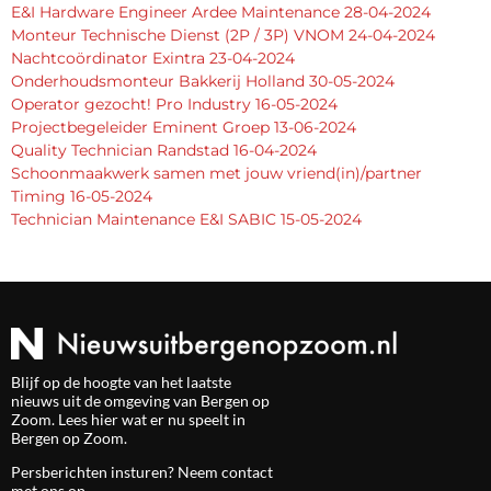
E&I Hardware Engineer Ardee Maintenance 28-04-2024
Monteur Technische Dienst (2P / 3P) VNOM 24-04-2024
Nachtcoördinator Exintra 23-04-2024
Onderhoudsmonteur Bakkerij Holland 30-05-2024
Operator gezocht! Pro Industry 16-05-2024
Projectbegeleider Eminent Groep 13-06-2024
Quality Technician Randstad 16-04-2024
Schoonmaakwerk samen met jouw vriend(in)/partner
Timing 16-05-2024
Technician Maintenance E&I SABIC 15-05-2024
Blijf op de hoogte van het laatste
nieuws uit de omgeving van Bergen op
Zoom. Lees hier wat er nu speelt in
Bergen op Zoom.
Persberichten insturen? Neem
contact
met ons op.