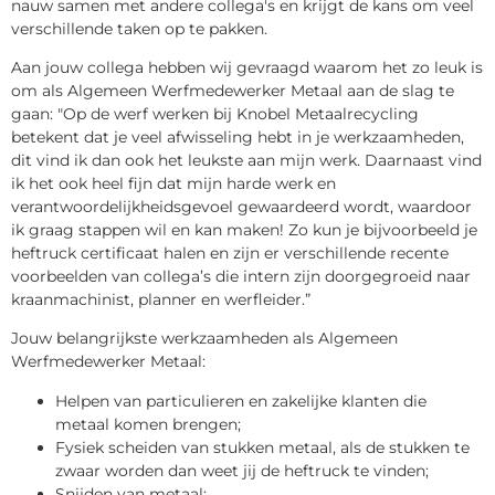
nauw samen met andere collega's en krijgt de kans om veel
verschillende taken op te pakken.
Aan jouw collega hebben wij gevraagd waarom het zo leuk is
om als Algemeen Werfmedewerker Metaal aan de slag te
gaan: "Op de werf werken bij Knobel Metaalrecycling
betekent dat je veel afwisseling hebt in je werkzaamheden,
dit vind ik dan ook het leukste aan mijn werk. Daarnaast vind
ik het ook heel fijn dat mijn harde werk en
verantwoordelijkheidsgevoel gewaardeerd wordt, waardoor
ik graag stappen wil en kan maken! Zo kun je bijvoorbeeld je
heftruck certificaat halen en zijn er verschillende recente
voorbeelden van collega’s die intern zijn doorgegroeid naar
kraanmachinist, planner en werfleider.”
Jouw belangrijkste werkzaamheden als Algemeen
Werfmedewerker Metaal:
Helpen van particulieren en zakelijke klanten die
metaal komen brengen;
Fysiek scheiden van stukken metaal, als de stukken te
zwaar worden dan weet jij de heftruck te vinden;
Snijden van metaal;