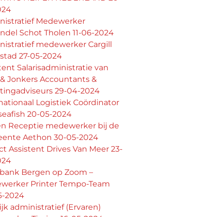
024
nistratief Medewerker
ndel Schot Tholen 11-06-2024
istratief medewerker Cargill
stad 27-05-2024
tent Salarisadministratie van
 & Jonkers Accountants &
stingadviseurs 29-04-2024
nationaal Logistiek Coördinator
seafish 20-05-2024
en Receptie medewerker bij de
ente Aethon 30-05-2024
ct Assistent Drives Van Meer 23-
024
bank Bergen op Zoom –
werker Printer Tempo-Team
5-2024
lijk administratief (Ervaren)