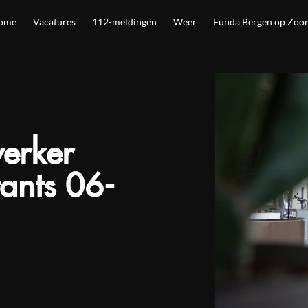
ome
Vacatures
112-meldingen
Weer
Funda Bergen op Zoo
erker
nts 06-