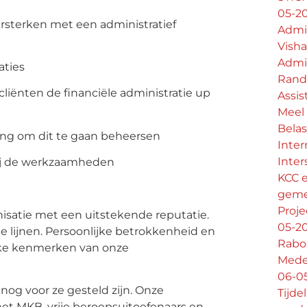
05-2
ersterken met een administratief
Admi
Visha
Admin
aties
Rand
 cliënten de financiële administratie up
Assis
Meel
Bela
ding om dit te gaan beheersen
Inter
Inter
 bij de werkzaamheden
KCC 
geme
Proje
nisatie met een uitstekende reputatie.
05-2
rte lijnen. Persoonlijke betrokkenheid en
Rabo
ijke kenmerken van onze
Mede
06-0
 nog voor ze gesteld zijn. Onze
Tijde
het MKB, vrije beroepsuitoefenaars en