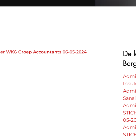
ker WKG Groep Accountants 06-05-2024
De l
Ber
Admin
Insul
Admi
Sans
Admi
STIC
05-2
Admi
STIC