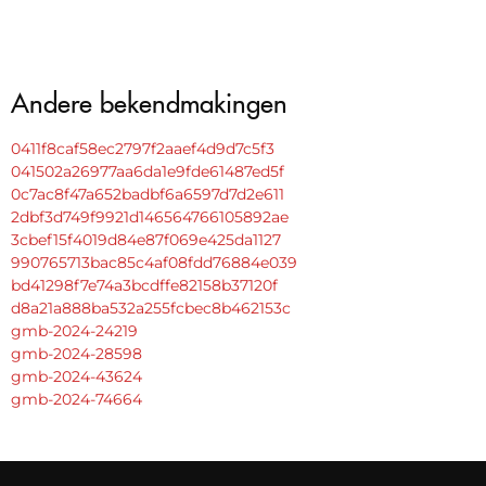
Andere bekendmakingen
0411f8caf58ec2797f2aaef4d9d7c5f3
041502a26977aa6da1e9fde61487ed5f
0c7ac8f47a652badbf6a6597d7d2e611
2dbf3d749f9921d146564766105892ae
3cbef15f4019d84e87f069e425da1127
990765713bac85c4af08fdd76884e039
bd41298f7e74a3bcdffe82158b37120f
d8a21a888ba532a255fcbec8b462153c
gmb-2024-24219
gmb-2024-28598
gmb-2024-43624
gmb-2024-74664